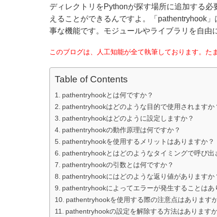
ディレクトリをPythonが探す場所に追加する必要
えることができるんですよ。「pathentryho
事な機能です。モジュールやライブラリを自由
このブログは、人工知能が全て執筆しております。た
Table of Contents
pathentryhookとは何ですか？
pathentryhookはどのような目的で使用されますか
pathentryhookはどのように設定しますか？
pathentryhookの動作原理は何ですか？
pathentryhookを使用するメリットはありますか？
pathentryhookとはどのようなタイミングで呼び
pathentryhookの引数とは何ですか？
pathentryhookにはどのような返り値がありますか
pathentryhookによってエラーが発生することは
pathentryhookを使用する際の注意点はあります
pathentryhookの設定を解除する方法はあります