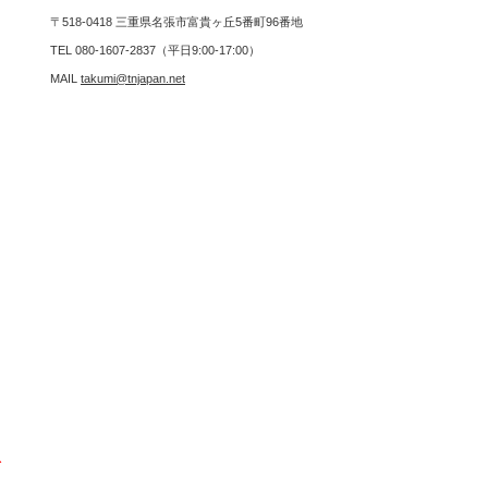
〒518-0418 三重県名張市富貴ヶ丘5番町96番地
TEL 080-1607-2837（平日9:00-17:00）
MAIL
takumi@tnjapan.net
を