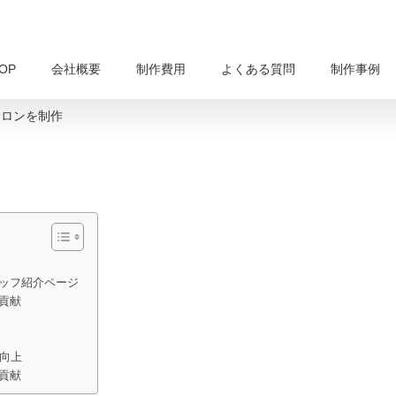
OP
会社概要
制作費用
よくある質問
制作事例
サロンを制作
ッフ紹介ページ
貢献
率向上
貢献