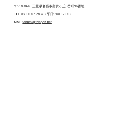
〒518-0418 三重県名張市富貴ヶ丘5番町96番地
TEL 080-1607-2837（平日9:00-17:00）
MAIL
takumi@tnjapan.net